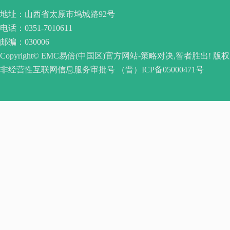
地址：山西省太原市坞城路92号
电话：0351-7010611
邮编：030006
Copyright© EMC易倍(中国区)官方网站-策略对决,智者胜出! 版
非经营性互联网信息服务审批号 （晋）ICP备05000471号