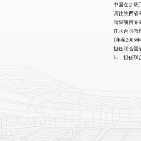
中国在加职工
调往陕西省
高级项目专家
任联合国教
1年至200
担任联合国教
年，担任联