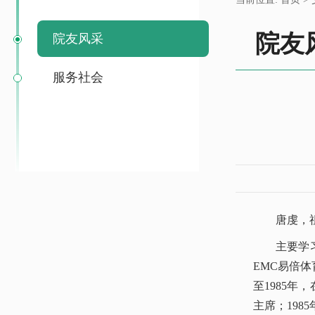
院友
院友风采
服务社会
唐虔，
主要学习
EMC易倍体
至1985
主席；198