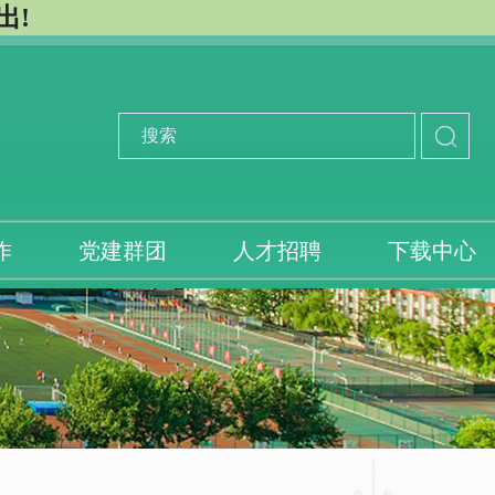
出!
作
党建群团
人才招聘
下载中心