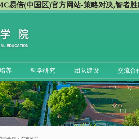
MC易倍(中国区)官方网站-策略对决,智者胜
培养
科学研究
团队建设
交流合
交流合作
> 院友风采