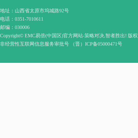
地址：山西省太原市坞城路92号
电话：0351-7010611
邮编：030006
Copyright© EMC易倍(中国区)官方网站-策略对决,智者胜出! 版
非经营性互联网信息服务审批号 （晋）ICP备05000471号