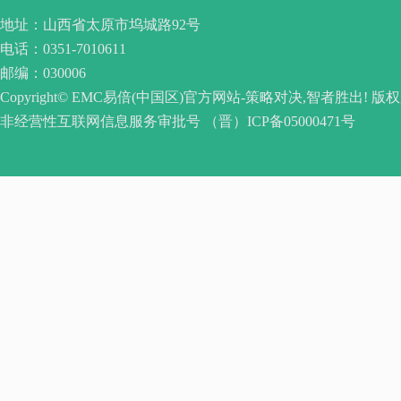
地址：山西省太原市坞城路92号
电话：0351-7010611
邮编：030006
Copyright© EMC易倍(中国区)官方网站-策略对决,智者胜出! 版
非经营性互联网信息服务审批号 （晋）ICP备05000471号