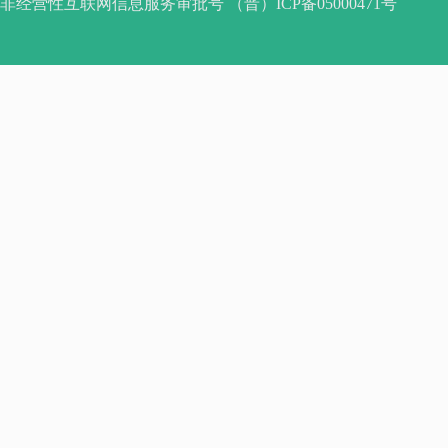
非经营性互联网信息服务审批号 （晋）ICP备05000471号