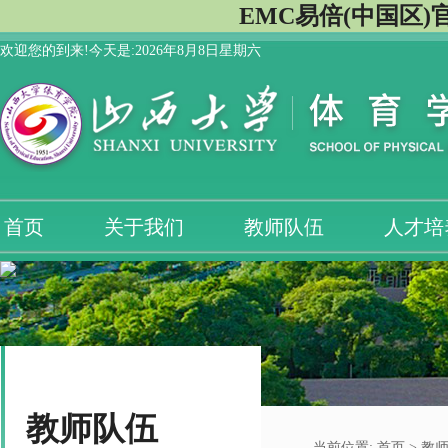
EMC易倍(中国区)
欢迎您的到来!今天是:
2026年8月8日星期六
首页
关于我们
教师队伍
人才培
教师队伍
当前位置:
首页
>
教