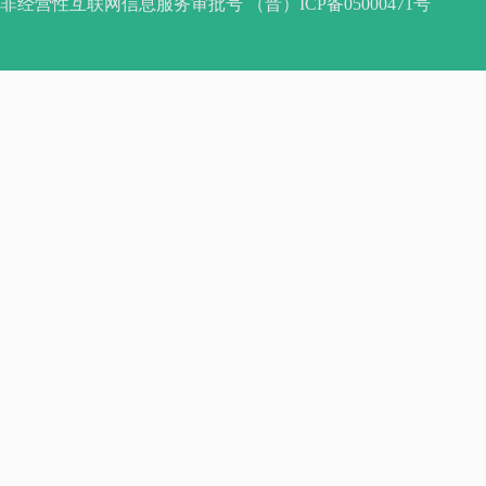
非经营性互联网信息服务审批号 （晋）ICP备05000471号