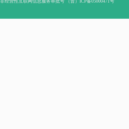
非经营性互联网信息服务审批号 （晋）ICP备05000471号