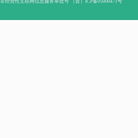
非经营性互联网信息服务审批号 （晋）ICP备05000471号