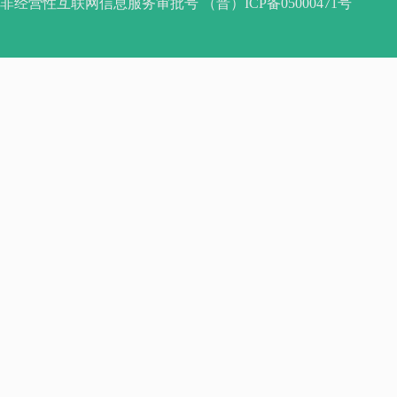
非经营性互联网信息服务审批号 （晋）ICP备05000471号