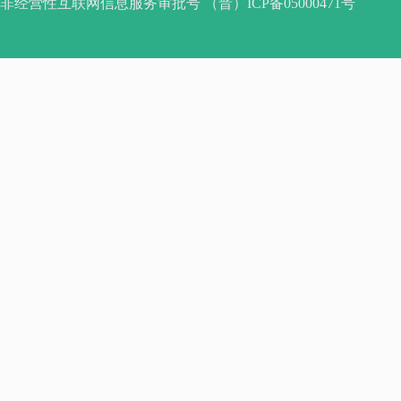
非经营性互联网信息服务审批号 （晋）ICP备05000471号