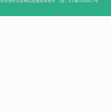
非经营性互联网信息服务审批号 （晋）ICP备05000471号