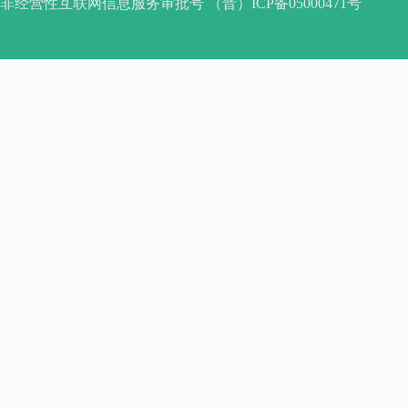
非经营性互联网信息服务审批号 （晋）ICP备05000471号