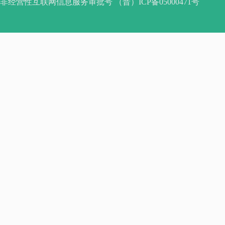
非经营性互联网信息服务审批号 （晋）ICP备05000471号