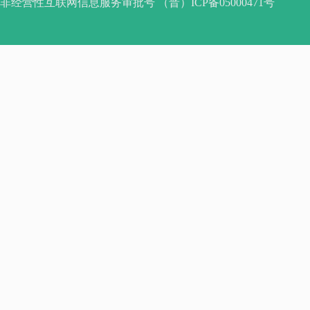
非经营性互联网信息服务审批号 （晋）ICP备05000471号