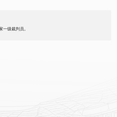
国家一级裁判员。