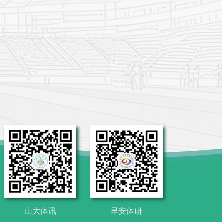
山大体讯
早安体研