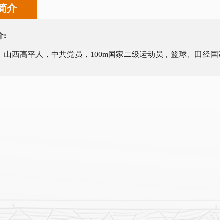
简介
:
，山西高平人，中共党员，100m国家二级运动员，篮球、田径