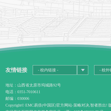
友情链接
地址：山西省太原市坞城路92号
电话：0351-7010611
邮编：030006
Copyright© EMC易倍(中国区)官方网站-策略对决,智者胜出!