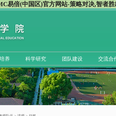
MC易倍(中国区)官方网站-策略对决,智者胜
培养
科学研究
团队建设
交流合
教师队伍
>
讲师
> 赵然