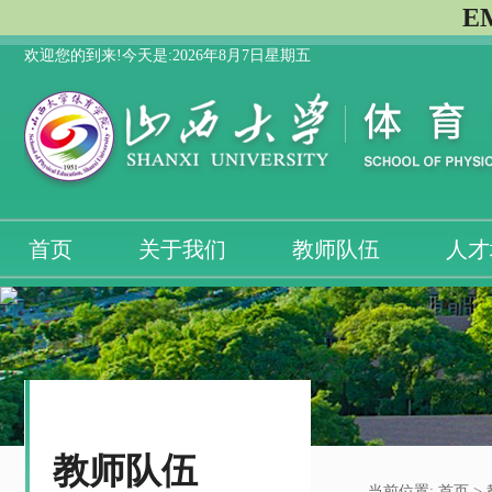
E
欢迎您的到来!今天是:
2026年8月7日星期五
首页
关于我们
教师队伍
人才
教师队伍
当前位置:
首页
>