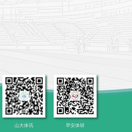
山大体讯
早安体研