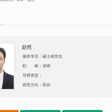
赵然
最终学历：硕士研究生
职 称：讲师
导师类型：
研究方向：田径