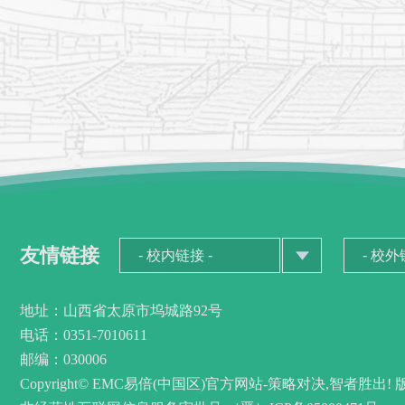
友情链接
地址：山西省太原市坞城路92号
电话：0351-7010611
邮编：030006
Copyright© EMC易倍(中国区)官方网站-策略对决,智者胜出!