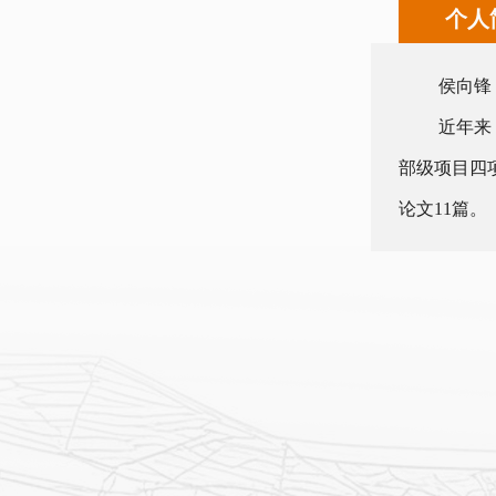
个人
侯向锋
近年来
部级项目四项
论文11篇。