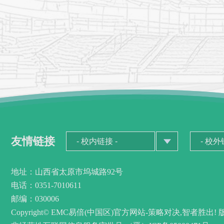
友情链接
地址：山西省太原市坞城路92号
电话：0351-7010611
邮编：030006
Copyright© EMC易倍(中国区)官方网站-策略对决,智者胜出!