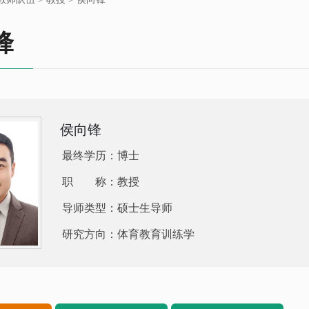
锋
侯向锋
最终学历：博士
职 称：教授
导师类型：硕士生导师
研究方向：体育教育训练学