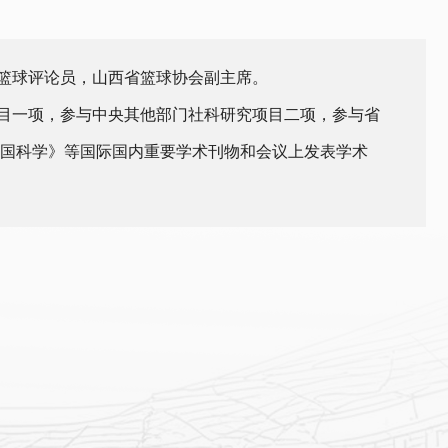
篮球评论员，山西省篮球协会副主席。
目一项，参与中央其他部门社科研究项目二项，参与省
AAI、《中国科学》等国际国内重要学术刊物和会议上发表学术