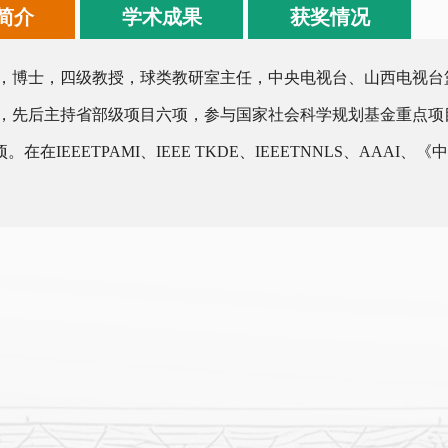
简介
学术成果
获奖情况
，博士，四级教授，球类教研室主任，中央电视台、山西电视台
，先后主持省部级项目六项，参与国家社会科学规划基金重点项
。在在IEEETPAMI、IEEE TKDE、IEEETNNLS、A