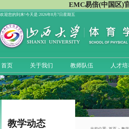
EMC易倍(中国区)
欢迎您的到来!今天是:
2026年8月7日星期五
首页
关于我们
教师队伍
人才培
教学动态
当前位置:
首页
> 教