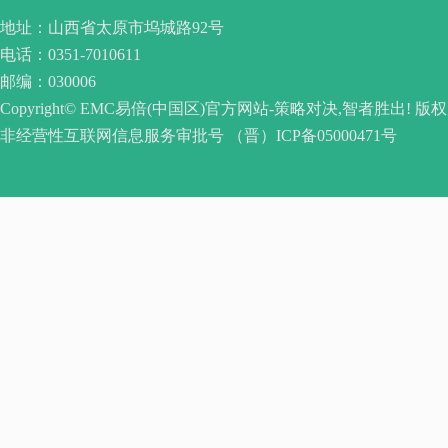
地址：山西省太原市坞城路92号
电话：0351-7010611
邮编：030006
Copyright© EMC易倍(中国区)官方网站-策略对决,智者胜出! 版
非经营性互联网信息服务审批号 （晋）ICP备05000471号