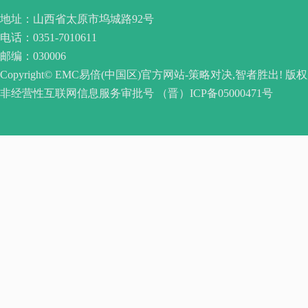
地址：山西省太原市坞城路92号
电话：0351-7010611
邮编：030006
Copyright© EMC易倍(中国区)官方网站-策略对决,智者胜出! 版
非经营性互联网信息服务审批号 （晋）ICP备05000471号