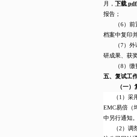
月，
下载
pd
报告；
（
6）
档案中复印
（7）
研成果、获
（
8）
五、复试
工
（
一
）
（1）采
EMC易倍（
中另行通知
（2）
调