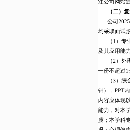
注公司网站
（
二
）复
公司20
均采取面试
（1）
专
及其应用能
（2）
外
一份不超过1
（3）
综
钟），PPT
内容应体现
能力，对本
质；本学科
况；心理健