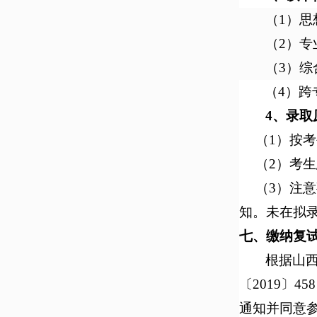
（
1
）思
（
2
）专
（
3
）综
（
4
）跨
4、
录取
（1）按
（2）考
（3）注
知。未在拟
七、缴纳复试
根据山
〔2019〕
通知并同意参