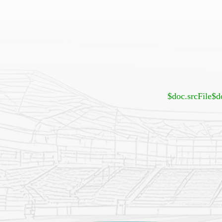
$doc.srcFile
$d