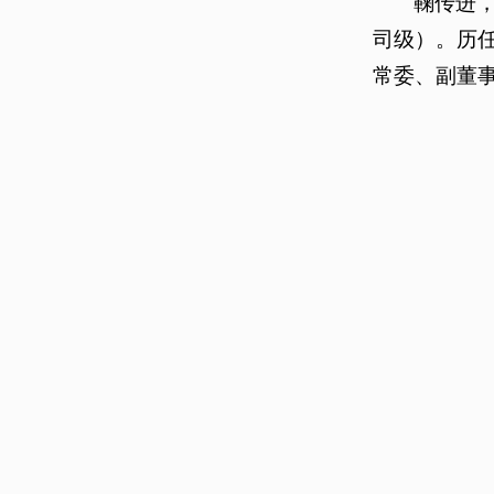
鞠传进
司级）。历
常委、副董